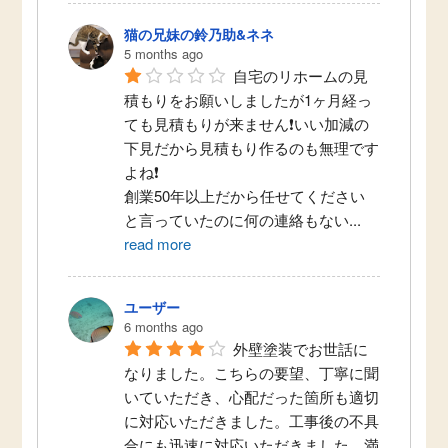
猫の兄妹の鈴乃助&ネネ
5 months ago
自宅のリホームの見
積もりをお願いしましたが1ヶ月経っ
ても見積もりが来ません❗いい加減の
下見だから見積もり作るのも無理です
よね❗
創業50年以上だから任せてください
と言っていたのに何の連絡もない
...
read more
ユーザー
6 months ago
外壁塗装でお世話に
なりました。こちらの要望、丁寧に聞
マンションのキッチンリフォームで、
いていただき、心配だった箇所も適切
に対応いただきました。工事後の不具
イメージ通りの空間に！海老名市M様邸
合にも迅速に対応いただきました。満