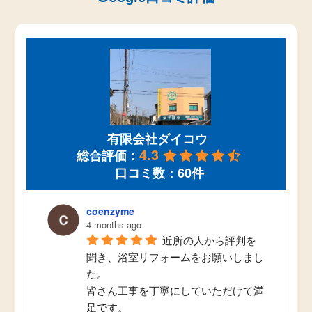
ひんやり床も解消！寒さに強い浴室へ
有限会社ダイコウ
4.3
総合評価：
リフォームしました。海老名市M様邸
口コミ数：60件
coenzyme
4 months ago
近所の人から評判を
聞き、浴室リフォームをお願いしまし
た。
皆さん工事を丁寧にしていただけて満
足です。