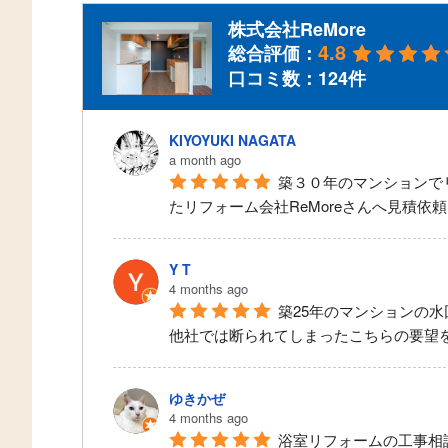
株式会社ReMore
4.8
総合評価：
口コミ数：124件
KIYOYUKI NAGATA
a month ago
築３０年のマンションで
たリフォーム会社ReMoreさんへ見積依頼
Y T
4 months ago
築25年のマンションの水
他社では断られてしまったこちらの要望
ゆきかぜ
4 months ago
浴室リフォームの工事相