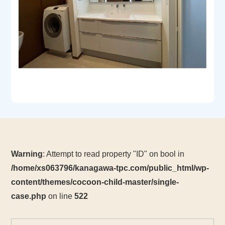
Warning
: Attempt to read property "ID" on bool in
/home/xs063796/kanagawa-tpc.com/public_html/wp-
content/themes/cocoon-child-master/single-
case.php
on line
522