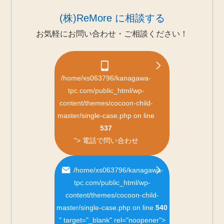
(株)ReMore に相談する
お気軽にお問い合わせ・ご相談ください！
/home/xs063796/kanagawa-
tpc.com/public_html/wp-
content/themes/cocoon-child-
master/single-case.php on line
537
">
電話で問い合わせ
/home/xs063796/kanagawa-
tpc.com/public_html/wp-
content/themes/cocoon-child-
master/single-case.php on line
540
" target="_blank" rel="noopener">