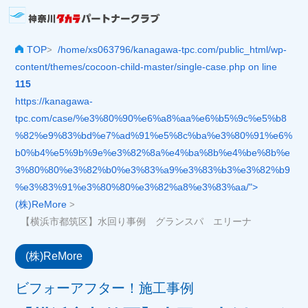
TOP
/home/xs063796/kanagawa-tpc.com/public_html/wp-
>
content/themes/cocoon-child-master/single-case.php on line
115
https://kanagawa-
tpc.com/case/%e3%80%90%e6%a8%aa%e6%b5%9c%e5%b8
%82%e9%83%bd%e7%ad%91%e5%8c%ba%e3%80%91%e6%
b0%b4%e5%9b%9e%e3%82%8a%e4%ba%8b%e4%be%8b%e
3%80%80%e3%82%b0%e3%83%a9%e3%83%b3%e3%82%b9
%e3%83%91%e3%80%80%e3%82%a8%e3%83%aa/">
(株)ReMore
>
【横浜市都筑区】水回り事例 グランスパ エリーナ
(株)ReMore
ビフォーアフター！施工事例