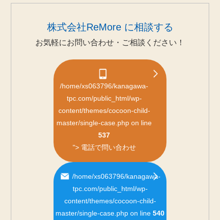
株式会社ReMore に相談する
お気軽にお問い合わせ・ご相談ください！
/home/xs063796/kanagawa-
tpc.com/public_html/wp-
content/themes/cocoon-child-
master/single-case.php on line
537
">
電話で問い合わせ
/home/xs063796/kanagawa-
tpc.com/public_html/wp-
content/themes/cocoon-child-
master/single-case.php on line
540