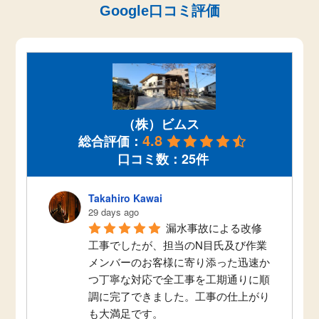
Google口コミ評価
（株）ビムス
4.8
総合評価：
口コミ数：25件
Takahiro Kawai
29 days ago
漏水事故による改修
工事でしたが、担当のN目氏及び作業
メンバーのお客様に寄り添った迅速か
つ丁寧な対応で全工事を工期通りに順
調に完了できました。工事の仕上がり
も大満足です。