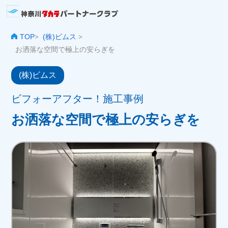
TOP
(株)ビムス
>
>
お洒落な空間で極上の安らぎを
(株)ビムス
ビフォーアフター！施工事例
お洒落な空間で極上の安らぎを