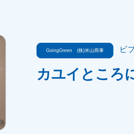
ビ
GoingGreen (株)米山商事
カユイところ