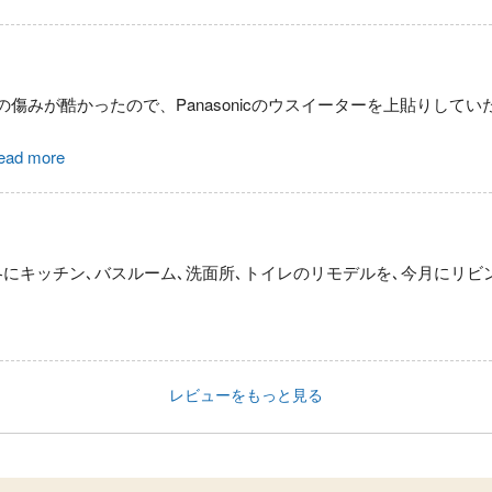
傷みが酷かったので、Panasonicのウスイーターを上貼りして
ead more
冬にキッチン､バスルーム､洗面所､トイレのリモデルを､今月にリビ
レビューをもっと見る