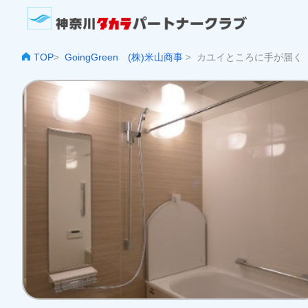
TOP
GoingGreen (株)米山商事
カユイところに手が届く
>
>