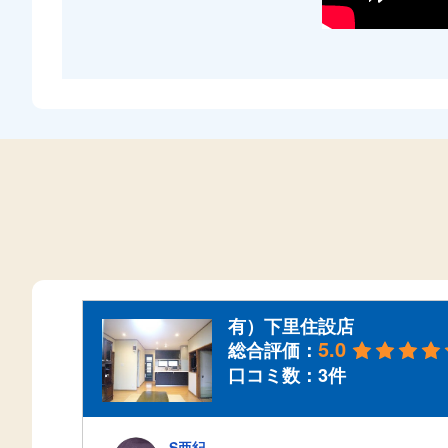
有）下里住設店
5.0
総合評価：
口コミ数：3件
S亜紀