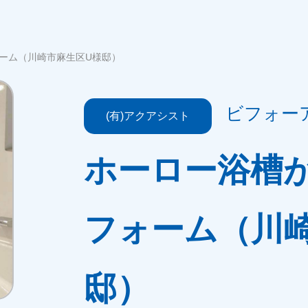
ーム（川崎市麻生区U様邸）
ビフォー
(有)アクアシスト
ホーロー浴槽
フォーム（川
邸）