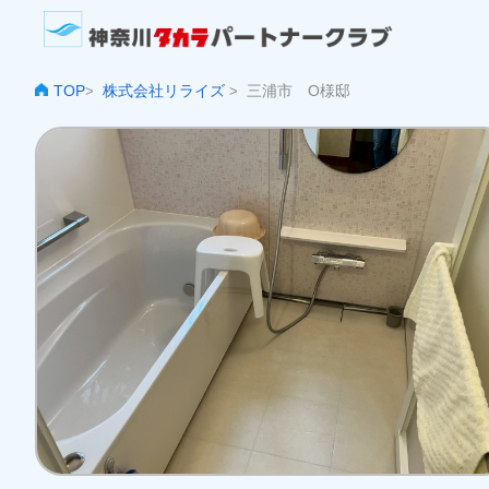
TOP
株式会社リライズ
三浦市 O様邸
>
>