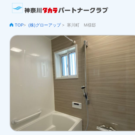
TOP
(株)グローアップ
寒川町 M様邸
>
>