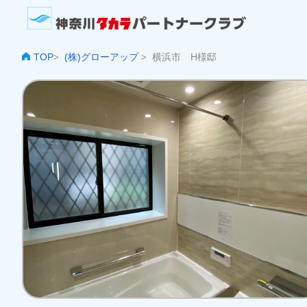
TOP
(株)グローアップ
横浜市 H様邸
>
>