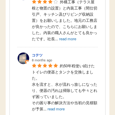
外構工事（テラス屋
根と物置の設置）と内装工事（間仕切
引戸、キッチン及びリビング収納設
置）をお願いしました。地元の工務店
が良かったので、こちらにお願いしま
した。内装の職人さんがとても良かっ
たです。社長
...
read more
コテツ
8 months ago
約50年程使い続けた
トイレの便器とタンクを交換しまし
た。
水を流すと、水が流れっ放しになった
り、便器の汚れは掃除しても中々とれ
ず困っていました。
その困り事の解決方法や当初の見積額
が予算
...
read more