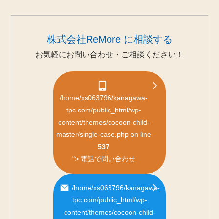
株式会社ReMore に相談する
お気軽にお問い合わせ・ご相談ください！
/home/xs063796/kanagawa-
tpc.com/public_html/wp-
content/themes/cocoon-child-
master/single-case.php on line
537
">
電話で問い合わせ
/home/xs063796/kanagawa-
tpc.com/public_html/wp-
content/themes/cocoon-child-