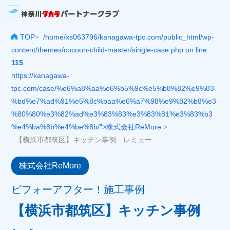
TOP
/home/xs063796/kanagawa-tpc.com/public_html/wp-
>
content/themes/cocoon-child-master/single-case.php on line
115
https://kanagawa-
tpc.com/case/%e6%a8%aa%e6%b5%9c%e5%b8%82%e9%83
%bd%e7%ad%91%e5%8c%baa%e6%a7%98%e9%82%b8%e3
%80%80%e3%82%ad%e3%83%83%e3%83%81%e3%83%b3
%e4%ba%8b%e4%be%8b/">株式会社ReMore
>
【横浜市都筑区】キッチン事例 レミュー
株式会社ReMore
ビフォーアフター！施工事例
【横浜市都筑区】キッチン事例