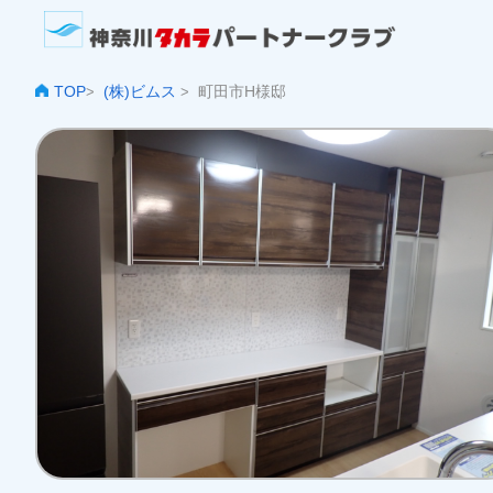
TOP
(株)ビムス
町田市H様邸
>
>