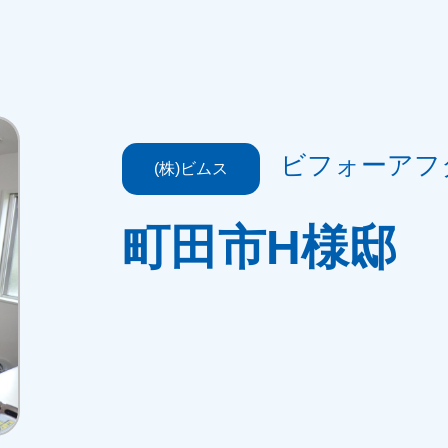
ビフォーアフ
(株)ビムス
町田市H様邸