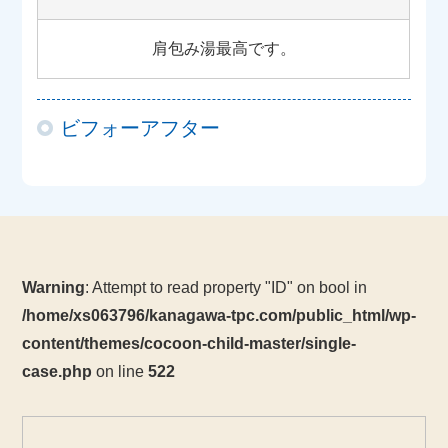
肩包み湯最高です。
ビフォーアフター
Warning
: Attempt to read property "ID" on bool in
/home/xs063796/kanagawa-tpc.com/public_html/wp-
content/themes/cocoon-child-master/single-
case.php
on line
522