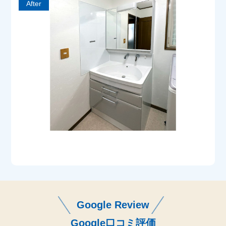
After
Google Review
Google口コミ評価