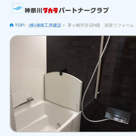
TOP
(株)湘南工房建設
茅ヶ崎市甘沼H様 浴室リフォーム
>
>