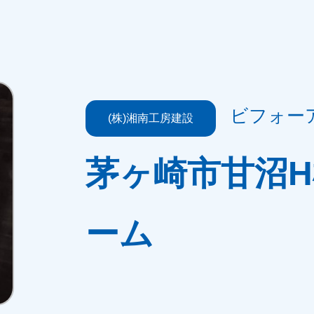
ビフォー
(株)湘南工房建設
茅ヶ崎市甘沼
ーム