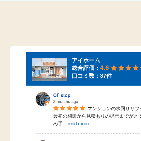
アイホーム
4.6
総合評価：
口コミ数：37件
QF stop
2 months ago
マンションの水回りリフ
最初の相談から見積もりの提示までがと
め手
...
read more