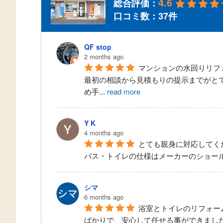
4.6
総合評価：
口コミ数：37件
QF stop
2 months ago
マンションの水回りリフ
最初の相談から見積もりの提示までがと
め手
...
read more
Y K
4 months ago
とても親身に対応してく
バス・トイレの仕様はメーカーのショー
シマ
6 months ago
浴室とトイレのリフォー
ばかりで、安心して任せる事ができまし