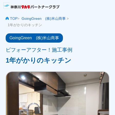
TOP
GoingGreen (株)米山商事
>
>
1年がかりのキッチン
GoingGreen (株)米山商事
ビフォーアフター！施工事例
1年がかりのキッチン