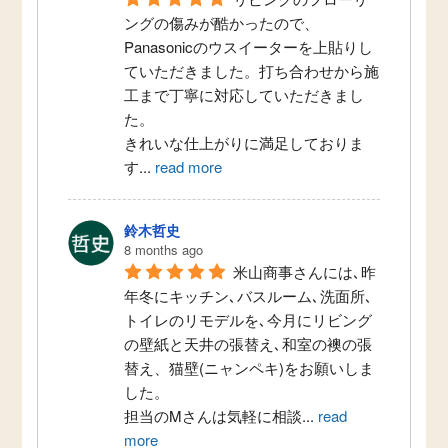
ングの傷みが酷かったので、
Panasonicのウスイーターを上貼りし
ていただきました。打ち合わせから施
工まで丁寧に対応していただきまし
た。
きれいな仕上がりに満足しておりま
す
...
read more
鈴木哲史
8 months ago
米山商事さんには､昨
年冬にキッチン､バスルーム､洗面所､
トイレのリモデルを､今月にリビング
の壁紙と天井の張替え､和室の襖の張
替え、猫壁(ニャンペキ)をお願いしま
した。
担当のMさんは気軽に相談
...
read
more