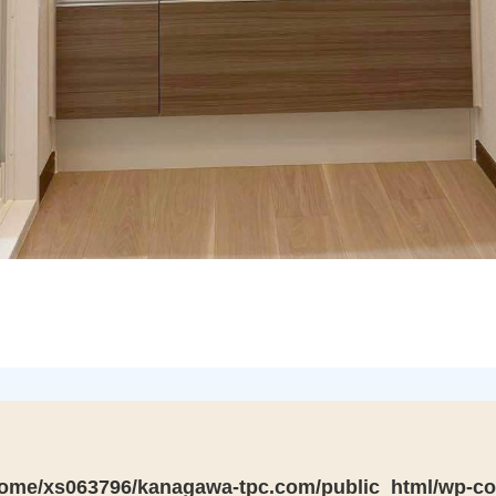
ome/xs063796/kanagawa-tpc.com/public_html/wp-con