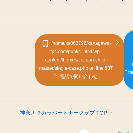
/home/xs063796/kanagawa-
tpc.com/public_html/wp-
content/themes/cocoon-child-
master/single-case.php on line
537
" t
">
電話で問い合わせ
神奈川タカラパートナークラブ TOP
＞