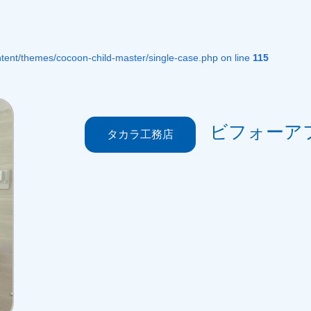
ent/themes/cocoon-child-master/single-case.php on line
115
ビフォーア
タカラ工務店