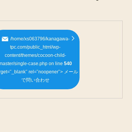
/home/xs063796/kanagawa-
tpc.com/public_html/wp-
content/themes/cocoon-child-
master/single-case.php on line
540
arget="_blank" rel="noopener">
メール
で問い合わせ