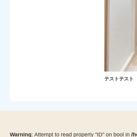
テストテスト
Warning
: Attempt to read property "ID" on bool in
/h