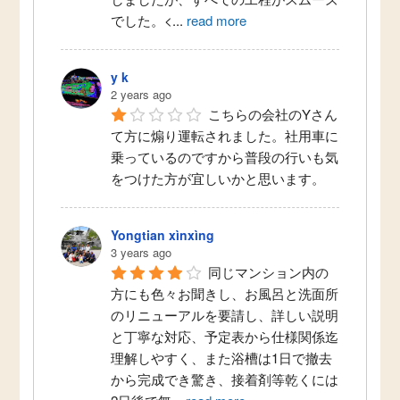
でした。<
...
read more
y k
2 years ago
こちらの会社のYさん
て方に煽り運転されました。社用車に
乗っているのですから普段の行いも気
をつけた方が宜しいかと思います。
Yongtian xìnxìng
3 years ago
同じマンション内の
方にも色々お聞きし、お風呂と洗面所
のリニューアルを要請し、詳しい説明
と丁寧な対応、予定表から仕様関係迄
理解しやすく、また浴槽は1日で撤去
から完成でき驚き、接着剤等乾くには