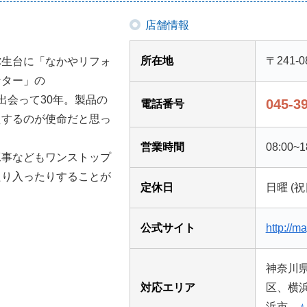
店舗情報
所在地
〒241-
弥生台に「なかやリフォ
ンター」の
出会って30年。製品の
045-3
電話番号
えするのが使命だと思っ
営業時間
08:00~1
工事などもワンストップ
たり入ったりすることが
定休日
日曜 (
公式サイト
http://m
神奈川
対応エリア
区、横
浜市...