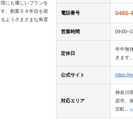
環境にも優しいプランを
ます。創業６９年目を迎
0465-
電話番号
けるようさまざまな角度
営業時間
09:00~1
年中無
定休日
きます。
公式サイト
https://r
神奈川
対応エリア
原市、
宮町...