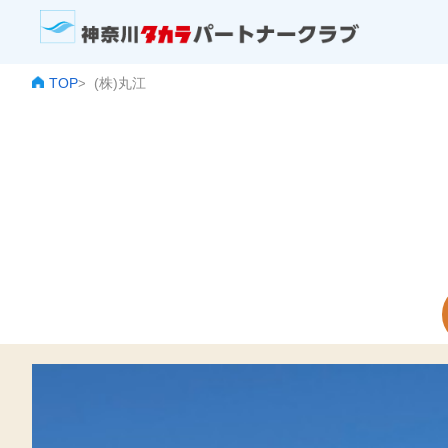
TOP
(株)丸江
>